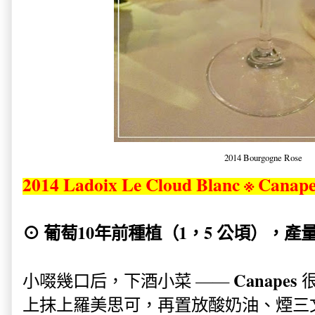
2014 Bourgogne Rose
2014 Ladoix Le Cloud Blanc ※ Canap
⊙ 葡萄10年前種植（1，5 公頃），產量為
Canapes
小啜幾口后，下酒小菜 ——
很
上抹上羅美思可，再置放酸奶油、煙三