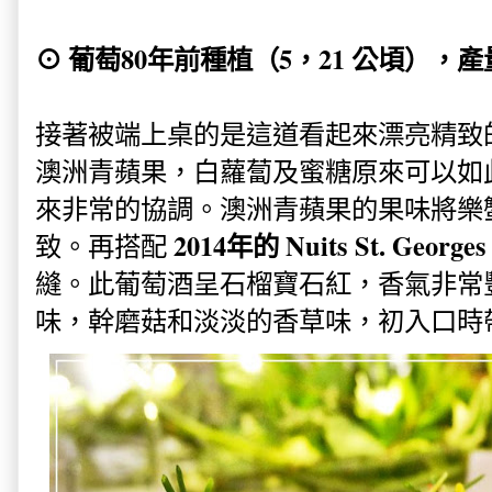
⊙ 葡萄80年前種植（5，21 公頃），產量
接著被端上桌的是這道看起來漂亮精致
澳洲青蘋果，白蘿蔔及蜜糖原來可以如
來非常的協調。
澳洲青蘋果
的果味將樂
2014年的 Nuits St. Georges
致。再搭配
縫。此葡萄酒呈石榴寶石紅，香氣非常
味，幹磨菇和淡淡的香草味，初入口時