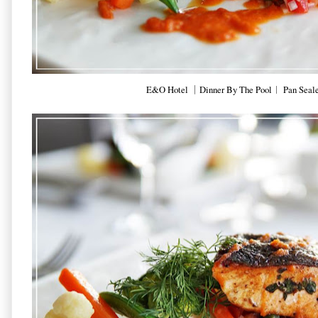
E&O Hotel ｜Dinner By The Pool︱ Pan Seale