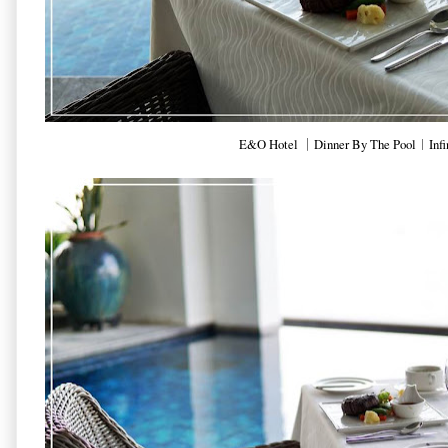
E&O Hotel ｜Dinner By The Pool︱Infin