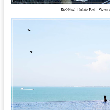
E&O Hotel ｜Infinity Pool ︱Victory 