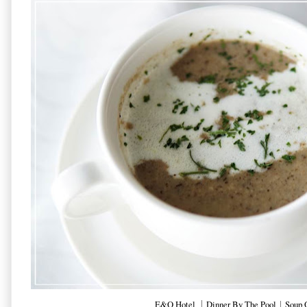
E&O Hotel ｜Dinner By The Pool︱Soup 