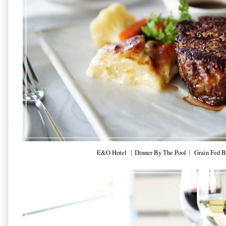
E&O Hotel ｜Dinner By The Pool︱ Grain Fed Be