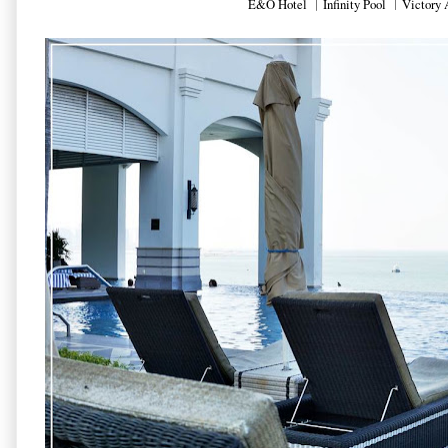
E&O Hotel ｜Infinity Pool ︱Victory 