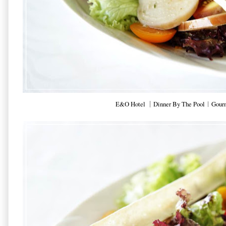
E&O Hotel ｜Dinner By The Pool︱Gourm