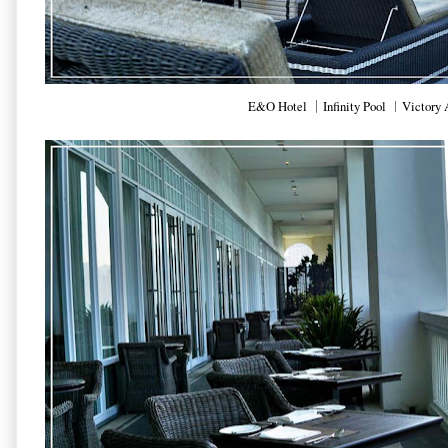
E&O Hotel ｜Infinity Pool ︱Victory 