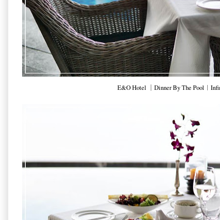
E&O Hotel ｜Dinner By The Pool︱Infin