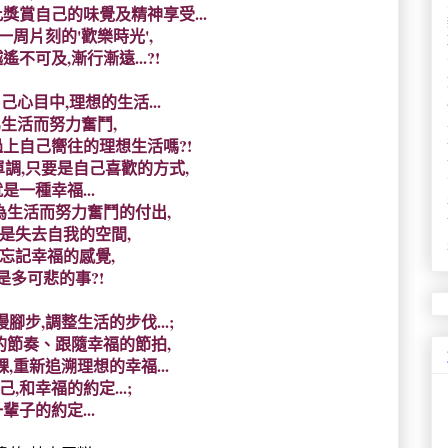
獎賞自己的味覺及精神享受...
一周片刻的'歡樂時光',
不可及,漸行漸遠...?!
己心目中,理想的生活...
爲生活而努力奮鬥,
上自己嚮往的理想生活嗎?!
調,只要是自己喜歡的方式,
是一種幸福...
為生活而努力奮鬥的付出,
是失去自我的空間,
忘記幸福的感覺,
是多可悲的事?!
腳步,調整生活的步伐...;
的節奏、跟隨幸福的節拍,
,重新追溯理想的幸福...
,和幸福的約定...;
輩子的約定...