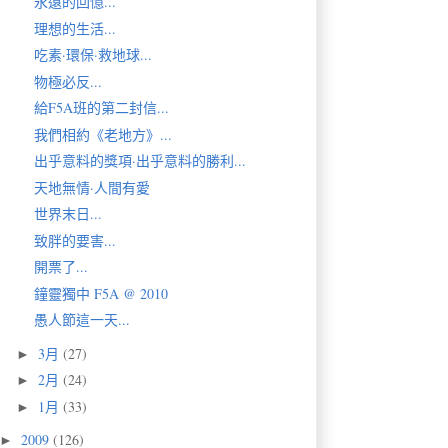
永遠的回憶...
理想的生活...
吃素·環保·救地球...
物極必反...
給F5A班的第二封信...
我們相約《老地方》...
出乎意料的獎項·出乎意料的勝利...
天地無情·人間有愛
世界末日...
致胖的要害...
開票了...
鐘靈獨中 F5A @ 2010
愚人節這一天...
3月
(27)
►
2月
(24)
►
1月
(33)
►
2009
(126)
►