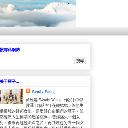
搜尋此網誌
关于雁子...
Wendy Wong
黃雁麗 Wendy Wong . 作家 | 中學
教師 | 部落客 | 在職媽媽 . 落地生
根檳城的砂邦女生，是愛好自由飛翔的雁子。雖
然經歷人生極端的起落沉浮---曾經痛失一個女
兒，後來再經歷流產之苦，再到現在另外一個女