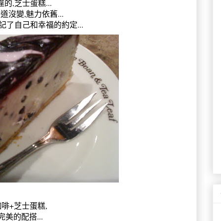
違的,芝士蛋糕...
道沒變,魅力依舊...
記了自己和幸福的約定...
咖啡+芝士蛋糕,
完美的配搭...