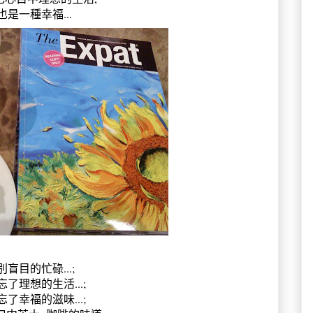
也是一種幸福...
別盲目的忙碌...;
忘了理想的生活...;
忘了幸福的滋味...;