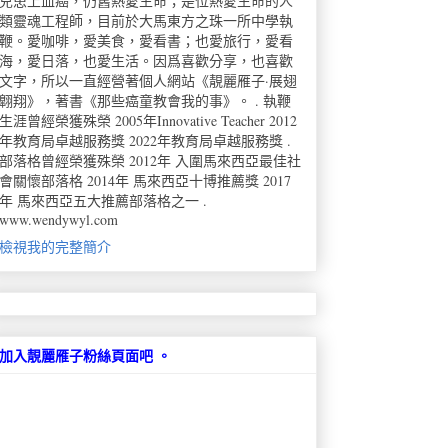
兒患上血癌，仍舊熱愛生命；是位熱愛生命的人
類靈魂工程師，目前於大馬東方之珠一所中學執
鞭。愛咖啡，愛美食，愛看書；也愛旅行，愛看
海，愛日落，也愛生活。因爲喜歡分享，也喜歡
文字，所以一直經營著個人網站《靚麗雁子·展翅
翺翔》，著書《那些癌童教會我的事》。 . 執鞭
生涯曾經榮獲殊榮 2005年Innovative Teacher 2012
年教育局卓越服務獎 2022年教育局卓越服務獎 .
部落格曾經榮獲殊榮 2012年 入圍馬來西亞最佳社
會關懷部落格 2014年 馬來西亞十博推薦獎 2017
年 馬來西亞五大推薦部落格之一 .
www.wendywyl.com
檢視我的完整簡介
加入靚麗雁子粉絲頁面吧 。