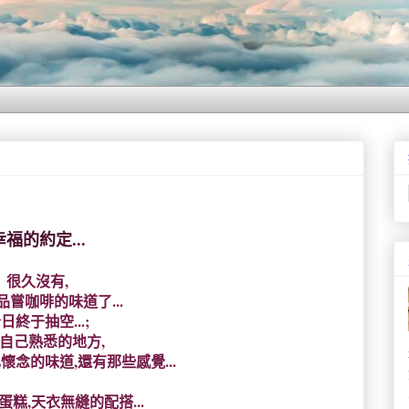
幸福的約定...
很久沒有,
品嘗咖啡的味道了...
日終于抽空...;
自己熟悉的地方,
念的味道,還有那些感覺...
蛋糕,天衣無縫的配搭...