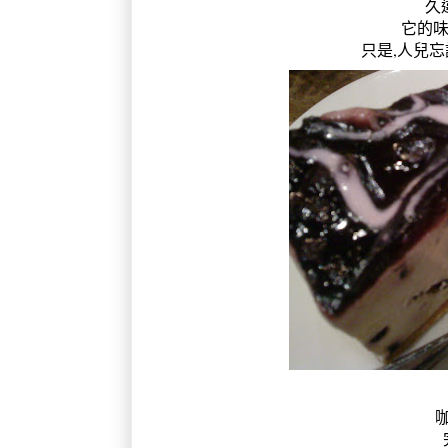
久
它的味
只是,人兒忘