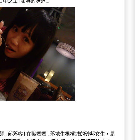
口中芝士+咖啡的味道...
 中學教師 | 部落客 | 在職媽媽 . 落地生根檳城的砂邦女生，是