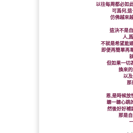
以往每周都必如此
可爲何,這
仿佛越來越遙
這決不是自
人,
不就是希望能過
即便再簡單再單
就
但如果一切
換來的
以及
那
恩,是時候放慢
聼一聼心跳
然後好好補課
那是自己
一