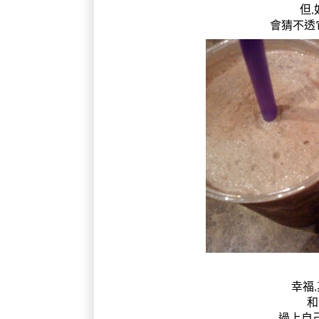
但
會猜不透它
幸福,
和
過上自