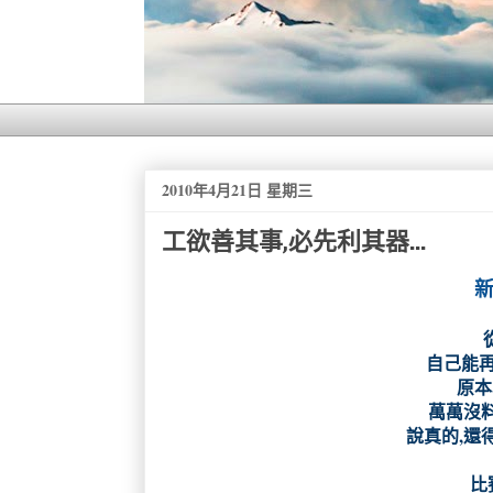
2010年4月21日 星期三
工欲善其事,必先利其器...
新
自己能再
原本
萬萬沒料到
說真的,還
比