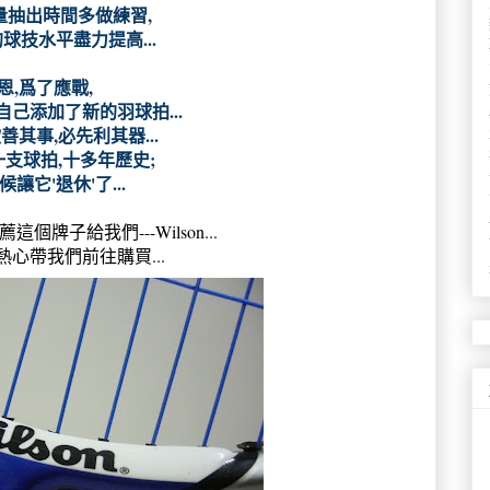
量抽出時間多做練習,
球技水平盡力提高...
恩,爲了應戰,
己添加了新的羽球拍...
善其事,必先利其器...
支球拍,十多年歷史;
候讓它'退休'了...
個牌子給我們---Wilson...
心帶我們前往購買...