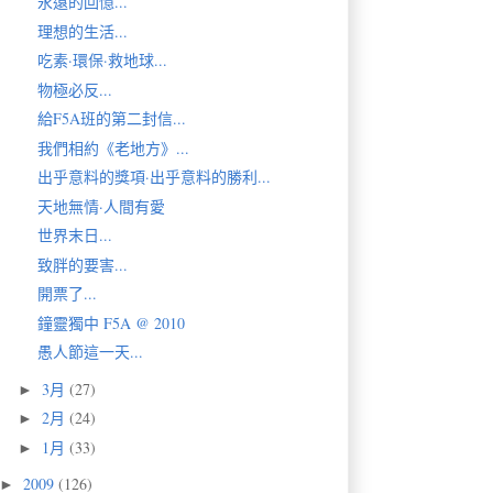
永遠的回憶...
理想的生活...
吃素·環保·救地球...
物極必反...
給F5A班的第二封信...
我們相約《老地方》...
出乎意料的獎項·出乎意料的勝利...
天地無情·人間有愛
世界末日...
致胖的要害...
開票了...
鐘靈獨中 F5A @ 2010
愚人節這一天...
3月
(27)
►
2月
(24)
►
1月
(33)
►
2009
(126)
►