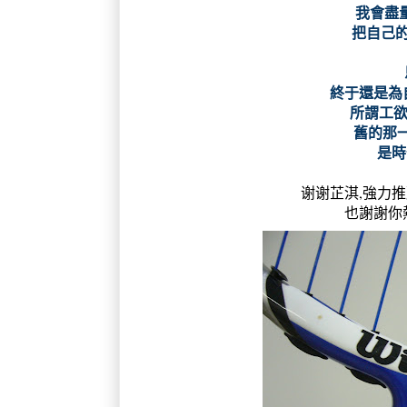
我會盡
把自己的
終于還是為自
所謂工欲
舊的那一
是時
谢谢芷淇,強力推薦這
也謝謝你熱