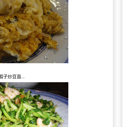
蝦子炒豆苗...