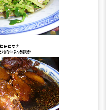
這是這周内,
到的葷食:豬腳醋!