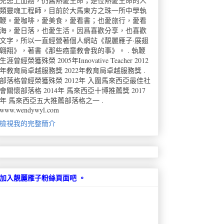
兒患上血癌，仍舊熱愛生命；是位熱愛生命的人
類靈魂工程師，目前於大馬東方之珠一所中學執
鞭。愛咖啡，愛美食，愛看書；也愛旅行，愛看
海，愛日落，也愛生活。因爲喜歡分享，也喜歡
文字，所以一直經營著個人網站《靚麗雁子·展翅
翺翔》，著書《那些癌童教會我的事》。 . 執鞭
生涯曾經榮獲殊榮 2005年Innovative Teacher 2012
年教育局卓越服務獎 2022年教育局卓越服務獎 .
部落格曾經榮獲殊榮 2012年 入圍馬來西亞最佳社
會關懷部落格 2014年 馬來西亞十博推薦獎 2017
年 馬來西亞五大推薦部落格之一 .
www.wendywyl.com
檢視我的完整簡介
加入靚麗雁子粉絲頁面吧 。