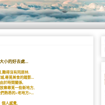
大小的好去處...
,難得沒有囘居林.
城,尋覓美食的蹤影...
由於時間關係,
放棄尋覓一些新地方,
們熟悉的<老地方>...
個人感覺,