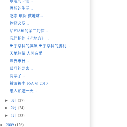
永遠的回憶...
理想的生活...
吃素·環保·救地球...
物極必反...
給F5A班的第二封信...
我們相約《老地方》...
出乎意料的獎項·出乎意料的勝利...
天地無情·人間有愛
世界末日...
致胖的要害...
開票了...
鐘靈獨中 F5A @ 2010
愚人節這一天...
3月
(27)
►
2月
(24)
►
1月
(33)
►
2009
(126)
►