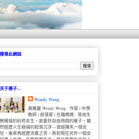
搜尋此網誌
关于雁子...
Wendy Wong
黃雁麗 Wendy Wong . 作家 | 中學
教師 | 部落客 | 在職媽媽 . 落地生
根檳城的砂邦女生，是愛好自由飛翔的雁子。雖
然經歷人生極端的起落沉浮---曾經痛失一個女
兒，後來再經歷流產之苦，再到現在另外一個女