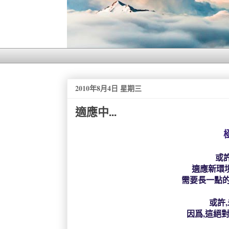
2010年8月4日 星期三
適應中...
或
適應新環境
需要長一點的
或許,
因爲,這絕