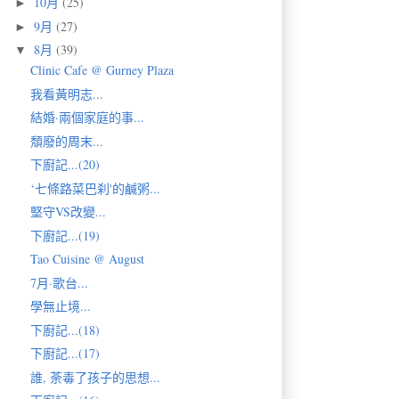
10月
(25)
►
9月
(27)
►
8月
(39)
▼
Clinic Cafe @ Gurney Plaza
我看黃明志...
結婚·兩個家庭的事...
頽廢的周末...
下廚記...(20)
‘七條路菜巴刹'的鹹粥...
堅守VS改變...
下廚記...(19)
Tao Cuisine @ August
7月·歌台...
學無止境...
下廚記...(18)
下廚記...(17)
誰, 荼毒了孩子的思想...