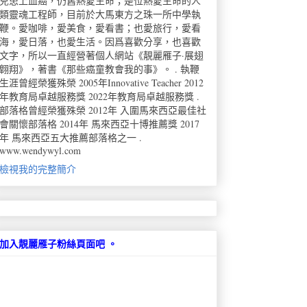
兒患上血癌，仍舊熱愛生命；是位熱愛生命的人
類靈魂工程師，目前於大馬東方之珠一所中學執
鞭。愛咖啡，愛美食，愛看書；也愛旅行，愛看
海，愛日落，也愛生活。因爲喜歡分享，也喜歡
文字，所以一直經營著個人網站《靚麗雁子·展翅
翺翔》，著書《那些癌童教會我的事》。 . 執鞭
生涯曾經榮獲殊榮 2005年Innovative Teacher 2012
年教育局卓越服務獎 2022年教育局卓越服務獎 .
部落格曾經榮獲殊榮 2012年 入圍馬來西亞最佳社
會關懷部落格 2014年 馬來西亞十博推薦獎 2017
年 馬來西亞五大推薦部落格之一 .
www.wendywyl.com
檢視我的完整簡介
加入靚麗雁子粉絲頁面吧 。