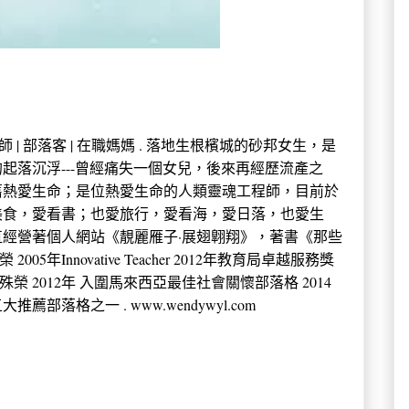
 中學教師 | 部落客 | 在職媽媽 . 落地生根檳城的砂邦女生，是
起落沉浮---曾經痛失一個女兒，後來再經歷流產之
舊熱愛生命；是位熱愛生命的人類靈魂工程師，目前於
美食，愛看書；也愛旅行，愛看海，愛日落，也愛生
經營著個人網站《靚麗雁子·展翅翺翔》，著書《那些
年Innovative Teacher 2012年教育局卓越服務獎
殊榮 2012年 入圍馬來西亞最佳社會關懷部落格 2014
薦部落格之一 . www.wendywyl.com