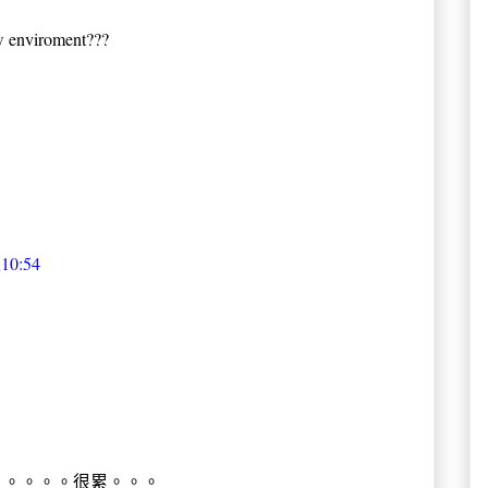
w enviroment???
0:54
。。。。。很累。。。