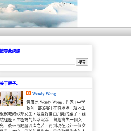
搜尋此網誌
关于雁子...
Wendy Wong
黃雁麗 Wendy Wong . 作家 | 中學
教師 | 部落客 | 在職媽媽 . 落地生
根檳城的砂邦女生，是愛好自由飛翔的雁子。雖
然經歷人生極端的起落沉浮---曾經痛失一個女
兒，後來再經歷流產之苦，再到現在另外一個女