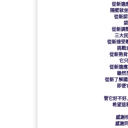
從新適應
隔壁就坐
從新認
認
從新調整
三大民
從新接受聯
挑戰自
從新熟背
它只
從新適應
雖然至
從新了解國
即便它
管它好不好,
希望這種
感謝校
感謝同