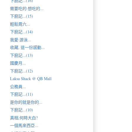
下廚記...(16)
需要吃的·想吃的...
下廚記...(15)
輕鬆周六...
下廚記...(14)
我愛·游泳...
收藏, 這一份感動...
下廚記...(13)
國慶月...
下廚記...(12)
Laksa Shack @ QB Mall
公務員...
下廚記...(11)
是你的就是你的...
下廚記...(10)
真相,何時大白?
一個馬來西亞...