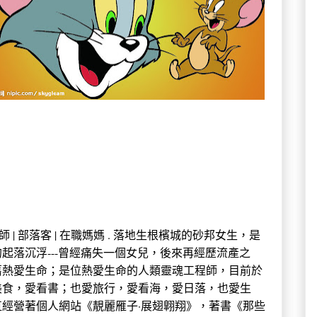
 中學教師 | 部落客 | 在職媽媽 . 落地生根檳城的砂邦女生，是
起落沉浮---曾經痛失一個女兒，後來再經歷流產之
舊熱愛生命；是位熱愛生命的人類靈魂工程師，目前於
美食，愛看書；也愛旅行，愛看海，愛日落，也愛生
經營著個人網站《靚麗雁子·展翅翺翔》，著書《那些