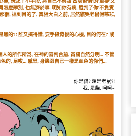
心機, 玩起了小手段, 將自己不應該'四處留情'的'重要'文
, 再怎麽辨別, 也無濟於事. 明知你有病, 還判了你'不負責
的那個, 達到目的了, 真相大白之前, 居然貓哭老鼠假慈悲,
是黑的?! 誰又搞得懂, 耍手段背後的心機, 目的何在? 或
每個人的所作所爲, 在神的審判台前, 賞罰自然分明... 不管
, 足哎... 感恩, 身邊跟自己一樣是血色的你們...
你是貓? 還是老鼠?!
我, 是貓, 呵呵~