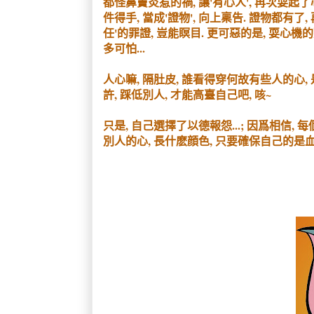
都怪鼻竇炎惹的禍, 讓'有心人', 再次耍起了
件得手, 當成'證物', 向上稟告. 證物都有了
任'的罪證, 豈能瞑目. 更可惡的是, 耍心機
多可怕...
人心嘛, 隔肚皮, 誰看得穿何故有些人的心, 
許, 踩低別人, 才能高臺自己吧, 咳~
只是, 自己選擇了以德報怨...; 因爲相信, 
別人的心, 長什麽顔色, 只要確保自己的是血色的