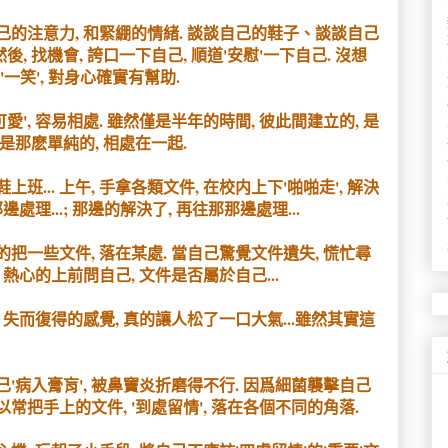
自己的注意力, 和緊綳的情緒. 談談自己的鞋子、談談自己
後, 找機會, 誇口一下自己, 順道'安慰'一下自己. 沒想
的'一笑', 對身心確實有幫助.
愛', 容易相處. 雖然僅是半年的時間, 彼此間建立的, 是
是那麽單純的, 相處在一起.
班... 上午, 手拿各類文件, 在校内上下'啪啪走', 解決
理...; 那邊的解決了, 再往那那邊處理...
意的把一些文件, 落在某處. 當自己驚覺文件遺失, 慌忙尋
, 熱心的上前問自己, 文件是否屬於自己...
 失而復得的感覺, 真的讓人松了一口大氣...雖然其實這
自己'病入膏肓', 被鼻竇炎折磨得不行. 因爲細菌襲擊自己
以常把手上的文件, '到處留情', 落在各個不同的角落.