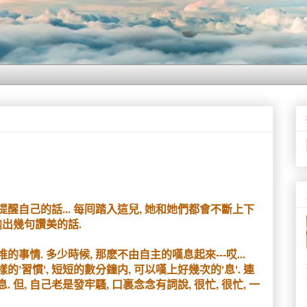
醒自己的話... 每囘踏入這兒, 她和她們都會不斷上下
抛出幾句讚美的話.
事情. 多少時候, 那麽不由自主的嘆息起來---哎...
這樣的'習慣', 短短的數分鐘内, 可以嘆上好幾次的'息'. 連
但, 自己老是發牢騷, 口裏念念有詞說, 很忙, 很忙, 一