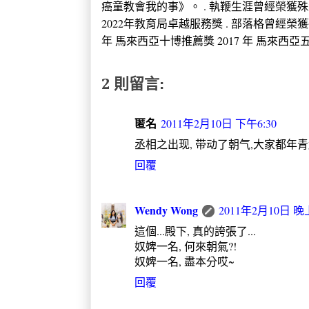
癌童教會我的事》。 . 執鞭生涯曾經榮獲殊榮 2005
2022年教育局卓越服務獎 . 部落格曾經榮獲
年 馬來西亞十博推薦獎 2017 年 馬來西亞五大推
2 則留言:
匿名
2011年2月10日 下午6:30
丞相之出现, 带动了朝气,大家都年青起来. U ha
回覆
Wendy Wong
2011年2月10日 晚上
這個...殿下, 真的誇張了...
奴婢一名, 何來朝氣?!
奴婢一名, 盡本分哎~
回覆