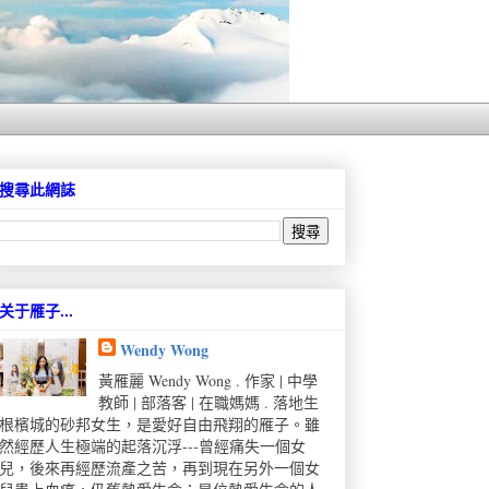
搜尋此網誌
关于雁子...
Wendy Wong
黃雁麗 Wendy Wong . 作家 | 中學
教師 | 部落客 | 在職媽媽 . 落地生
根檳城的砂邦女生，是愛好自由飛翔的雁子。雖
然經歷人生極端的起落沉浮---曾經痛失一個女
兒，後來再經歷流產之苦，再到現在另外一個女