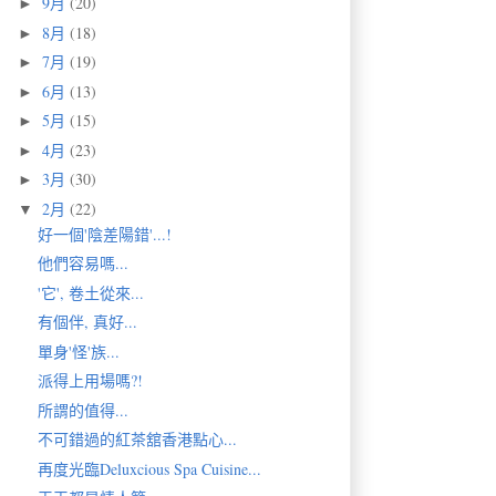
9月
(20)
►
8月
(18)
►
7月
(19)
►
6月
(13)
►
5月
(15)
►
4月
(23)
►
3月
(30)
►
2月
(22)
▼
好一個'陰差陽錯'...!
他們容易嗎...
'它', 卷土從來...
有個伴, 真好...
單身'怪'族...
派得上用場嗎?!
所謂的值得...
不可錯過的紅茶舘香港點心...
再度光臨Deluxcious Spa Cuisine...