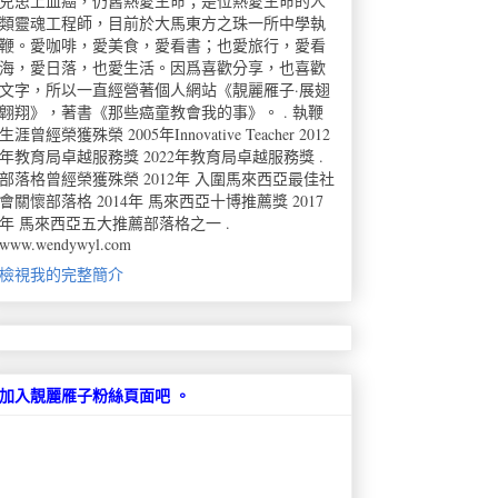
兒患上血癌，仍舊熱愛生命；是位熱愛生命的人
類靈魂工程師，目前於大馬東方之珠一所中學執
鞭。愛咖啡，愛美食，愛看書；也愛旅行，愛看
海，愛日落，也愛生活。因爲喜歡分享，也喜歡
文字，所以一直經營著個人網站《靚麗雁子·展翅
翺翔》，著書《那些癌童教會我的事》。 . 執鞭
生涯曾經榮獲殊榮 2005年Innovative Teacher 2012
年教育局卓越服務獎 2022年教育局卓越服務獎 .
部落格曾經榮獲殊榮 2012年 入圍馬來西亞最佳社
會關懷部落格 2014年 馬來西亞十博推薦獎 2017
年 馬來西亞五大推薦部落格之一 .
www.wendywyl.com
檢視我的完整簡介
加入靚麗雁子粉絲頁面吧 。