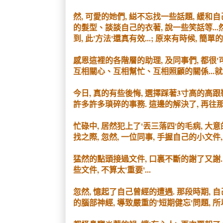
然, 可愛的她們, 縂不忘找一些話題, 緩和
的髮型、談談自己的衣著, 說一些笑話等...然
到, 此'方法'還真有效...; 原來有時候, 簡單
感恩這裡的各階層的助理, 及同事們, 都很'可
互相關心、互相幫忙、互相照顧的關係...就
今日, 真的有些後悔, 選擇踩著3寸高的高跟鞋上
許多許多瑣碎的事務. 這邊的解決了, 再往那邊處
忙碌中, 居然犯上了'丟三落四'的毛病, 大
找之際, 忽然, 一位同事, 手握自己的小文件
猛然的點頭接過文件, 口裏不斷的謝了又謝.
些文件, 不算太'重要'...
忽然, 憶起了自己曾經的遭遇. 那段時期, 
的腦部神經, 導致嚴重的'短期健忘'問題, 所