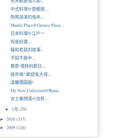
天天都是情人節...
中式料理@懷鄉居...
熱鬧滾滾的兔年...
Manila Place@Gurney Plaza...
日本料理@江戶一
祝我好運...
貓和老鼠的故事...
不知不覺中...
春節·增胖的節日...
過年咯! 歡迎兔大哥...
溫馨團圓飯!
My New Collection@Bonia
女士養顏湯@炫昇...
1月
(28)
►
2010
(317)
►
2009
(126)
►