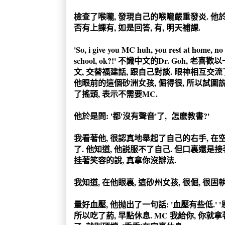
檢查了喉嚨, 發現自己的喉嚨嚴重發炎. 他於
否有上課有, 如是回答, 有, 明天補課.
'So, i give you MC huh, you rest at home, no 
school, ok?!' 不識中文的Dr. Goh, 老
文, 交替福建話, 跟自己對談. 眼神相互交流
他眼前的這個砂洲女孩, 倔得很, 所以試圖説服
了搖頭, 表示不需要MC.
他於是問: '都'沒有聲音'了, 怎麽教書?'
我看著他, 很認真地舉起了自己的右手, 在
了. 他知道, 他説服不了自己. 但口裏還是接著
挂著笑容的說, 真拿你沒辦法.
我知道, 在他眼裏, 這砂州女孩, 很倔, 很固執
量好血壓, 他抛出了一句話: '血壓有些低.' 
所以吃了葯, 早點休息. MC 我給你, 你就