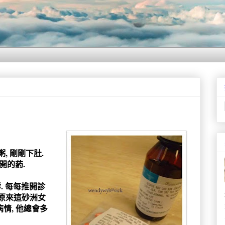
, 剛剛下肚.
 開的葯.
祥. 每每推開診
 原來這砂洲女
病情, 他總會多