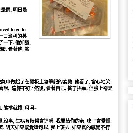
是問, 明日是
need to go to
喜歡以一口流利的英
了一下. 他知道,
. 看著他, 搖
空氣中做起了在黑板上寫筆記的姿勢. 他看了, 會心地笑
說, '這樣不好.' 然後, 看著自己, 搖了搖頭, 但臉上卻是
, 能撐就撐, 呵呵~
'恩,沒事, 生病有時候會這樣. 我開給你的葯, 吃了會愛睡.
拿著. 明天如果感覺還可以, 就上班去, 如果真的感覺不行