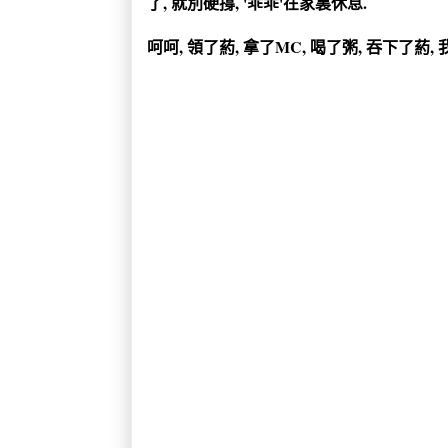
了, 就別硬撐, '乖乖'在家裏休息.
呵呵, 領了葯, 拿了MC, 喝了粥, 吞下了葯, 