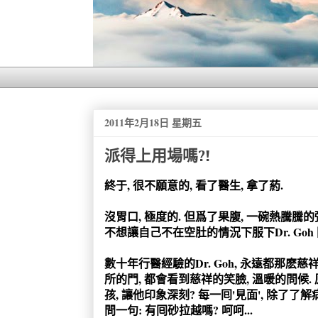
2011年2月18日 星期五
派得上用場嗎?!
終于, 很不願意的, 看了醫生, 拿了葯.
沒胃口, 極度的. 但爲了果腹, 一碗熱騰騰的粥
不想讓自己不在空肚的情況下服下Dr. Goh
數十年行醫經驗的Dr. Goh, 永遠都那麽慈
所的門, 都會看到慈祥的笑臉, 溫暖的問候.
孩, 讓他印象深刻? 每一囘'見面', 除了了解
問一句: 有囘砂拉越嗎? 呵呵...