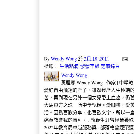
By
Wendy Wong
於
2月 18, 2011
標籤：
生活點滴-發發牢騷-芝麻綠豆
Wendy Wong
黃雁麗 Wendy Wong . 作家 |
愛好自由飛翔的雁子。雖然經歷人生極端的
苦，再到現在另外一個女兒患上血癌，仍
大馬東方之珠一所中學執鞭。愛咖啡，愛
活。因爲喜歡分享，也喜歡文字，所以一直
癌童教會我的事》。 . 執鞭生涯曾經榮獲殊榮 2005
2022年教育局卓越服務獎 . 部落格曾經榮獲