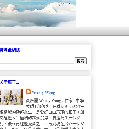
搜尋此網誌
关于雁子...
Wendy Wong
黃雁麗 Wendy Wong . 作家 | 中學
教師 | 部落客 | 在職媽媽 . 落地生
根檳城的砂邦女生，是愛好自由飛翔的雁子。雖
然經歷人生極端的起落沉浮---曾經痛失一個女
兒，後來再經歷流產之苦，再到現在另外一個女