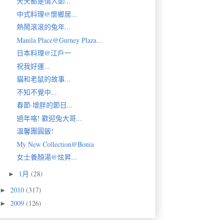
天天都是情人節...
中式料理@懷鄉居...
熱鬧滾滾的兔年...
Manila Place@Gurney Plaza...
日本料理@江戶一
祝我好運...
貓和老鼠的故事...
不知不覺中...
春節·增胖的節日...
過年咯! 歡迎兔大哥...
溫馨團圓飯!
My New Collection@Bonia
女士養顏湯@炫昇...
1月
(28)
►
2010
(317)
►
2009
(126)
►