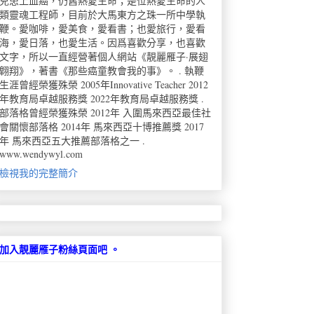
兒患上血癌，仍舊熱愛生命；是位熱愛生命的人
類靈魂工程師，目前於大馬東方之珠一所中學執
鞭。愛咖啡，愛美食，愛看書；也愛旅行，愛看
海，愛日落，也愛生活。因爲喜歡分享，也喜歡
文字，所以一直經營著個人網站《靚麗雁子·展翅
翺翔》，著書《那些癌童教會我的事》。 . 執鞭
生涯曾經榮獲殊榮 2005年Innovative Teacher 2012
年教育局卓越服務獎 2022年教育局卓越服務獎 .
部落格曾經榮獲殊榮 2012年 入圍馬來西亞最佳社
會關懷部落格 2014年 馬來西亞十博推薦獎 2017
年 馬來西亞五大推薦部落格之一 .
www.wendywyl.com
檢視我的完整簡介
加入靚麗雁子粉絲頁面吧 。