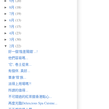
9月
(20)
►
8月
(18)
►
7月
(19)
►
6月
(13)
►
5月
(15)
►
4月
(23)
►
3月
(30)
►
2月
(22)
▼
好一個'陰差陽錯'...!
他們容易嗎...
'它', 卷土從來...
有個伴, 真好...
單身'怪'族...
派得上用場嗎?!
所謂的值得...
不可錯過的紅茶舘香港點心...
再度光臨Deluxcious Spa Cuisine...