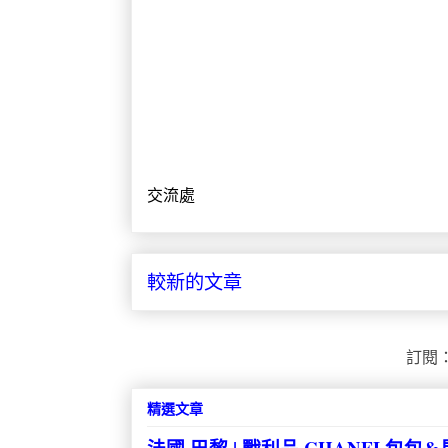
交流處
較新的文章
訂閱
精選文章
法國·巴黎 | 戰利品·CHANEL包包