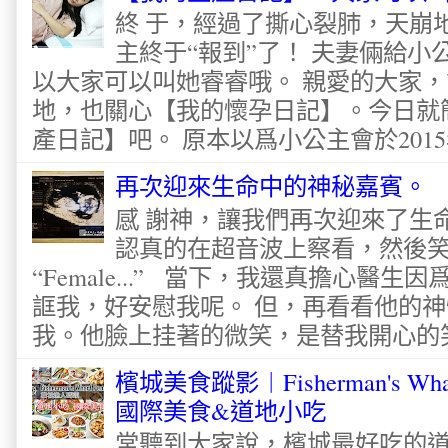
終 于，經過了撕心裂肺，天崩
主終于“報到”了！ 夫妻倆給
以大家可以叫她睿睿哦。 親愛的大家
地，也關心【我的懷孕日記】。今日就
產日記】吧。 原本以爲小公主會於2015
再次迎來生命中的神秘嘉賓。
感 謝神，讓我們再次迎來了生
認真的在超音波上察看，然後
“Female...” 當下，我還真擔心醫
誆我，好安慰我呢。 但，再看看他的神
我。他臉上挂著的微笑，是替我開心的笑容
檳城美食蹤影︱Fisherman's Wha
國際美食&道地小吃
常聽到大家說，檳城最好吃的