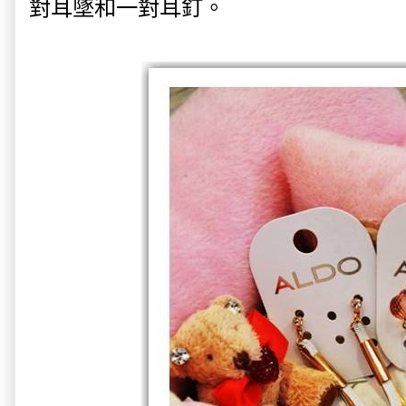
對
耳墜
和一對耳釘。