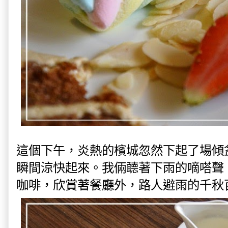
這個下午，炎熱的檳城忽然下起了場傾
瞬間涼快起來。我倆聼著下雨的嘀嗒聲
咖啡，欣賞著餐廳外，路人避雨的千秋