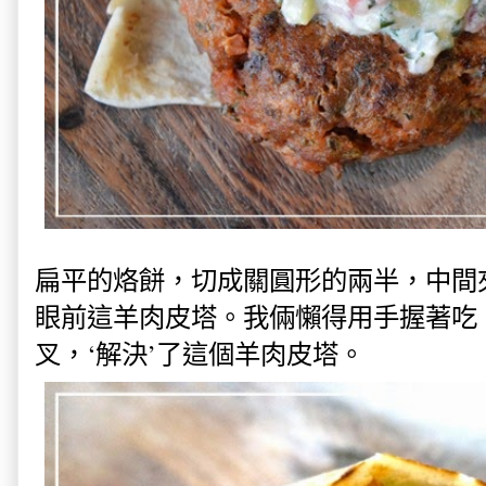
扁平的烙餅，切成關圓形的兩半，中間
眼前這羊肉皮塔。我倆懶得用手握著吃
叉，‘解決’了這個羊肉皮塔。