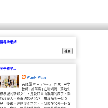
搜尋此網誌
关于雁子...
Wendy Wong
黃雁麗 Wendy Wong . 作家 | 中學
教師 | 部落客 | 在職媽媽 . 落地生
根檳城的砂邦女生，是愛好自由飛翔的雁子。雖
然經歷人生極端的起落沉浮---曾經痛失一個女
兒，後來再經歷流產之苦，再到現在另外一個女