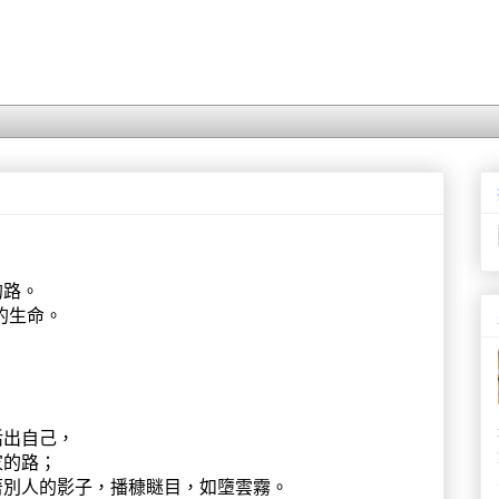
的路。
的生命。
活出自己，
家的路；
著別人的影子，播穅瞇目，如墮雲霧。