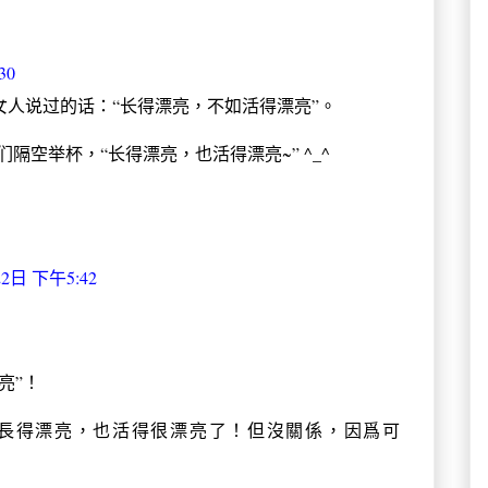
30
名女人说过的话：“长得漂亮，不如活得漂亮”。
隔空举杯，“长得漂亮，也活得漂亮~” ^_^
22日 下午5:42
亮”！
是長得漂亮，也活得很漂亮了！但沒關係，因爲可