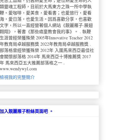
兒患上血癌，仍舊熱愛生命；是位熱愛生命的人
類靈魂工程師，目前於大馬東方之珠一所中學執
鞭。愛咖啡，愛美食，愛看書；也愛旅行，愛看
海，愛日落，也愛生活。因爲喜歡分享，也喜歡
文字，所以一直經營著個人網站《靚麗雁子·展翅
翺翔》，著書《那些癌童教會我的事》。 . 執鞭
生涯曾經榮獲殊榮 2005年Innovative Teacher 2012
年教育局卓越服務獎 2022年教育局卓越服務獎 .
部落格曾經榮獲殊榮 2012年 入圍馬來西亞最佳社
會關懷部落格 2014年 馬來西亞十博推薦獎 2017
年 馬來西亞五大推薦部落格之一 .
www.wendywyl.com
檢視我的完整簡介
加入靚麗雁子粉絲頁面吧 。