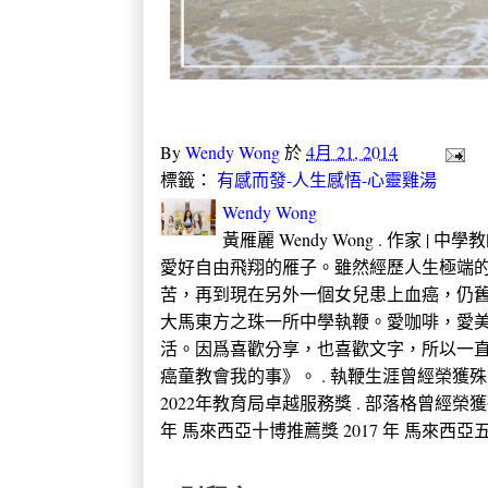
By
Wendy Wong
於
4月 21, 2014
標籤：
有感而發-人生感悟-心靈雞湯
Wendy Wong
黃雁麗 Wendy Wong . 作家 |
愛好自由飛翔的雁子。雖然經歷人生極端的
苦，再到現在另外一個女兒患上血癌，仍
大馬東方之珠一所中學執鞭。愛咖啡，愛
活。因爲喜歡分享，也喜歡文字，所以一直
癌童教會我的事》。 . 執鞭生涯曾經榮獲殊榮 2005
2022年教育局卓越服務獎 . 部落格曾經榮獲
年 馬來西亞十博推薦獎 2017 年 馬來西亞五大推