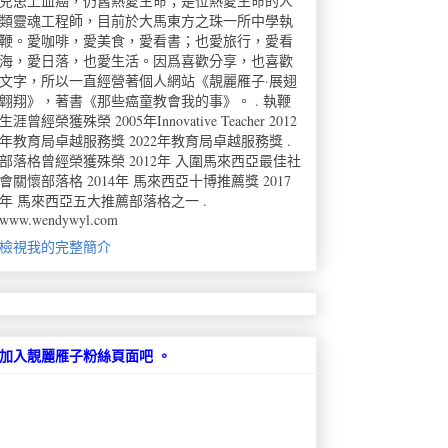
兒患上血癌，仍舊熱愛生命；是位熱愛生命的人
類靈魂工程師，目前於大馬東方之珠一所中學執
鞭。愛咖啡，愛美食，愛看書；也愛旅行，愛看
海，愛日落，也愛生活。因爲喜歡分享，也喜歡
文字，所以一直經營著個人網站《靚麗雁子·展翅
翺翔》，著書《那些癌童教會我的事》。 . 執鞭
生涯曾經榮獲殊榮 2005年Innovative Teacher 2012
年教育局卓越服務獎 2022年教育局卓越服務獎 .
部落格曾經榮獲殊榮 2012年 入圍馬來西亞最佳社
會關懷部落格 2014年 馬來西亞十博推薦獎 2017
年 馬來西亞五大推薦部落格之一 .
www.wendywyl.com
檢視我的完整簡介
加入靚麗雁子粉絲頁面吧 。