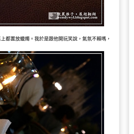
桌上都置放蠟燭。我於是跟他開玩笑說，氣氛不賴嗎，