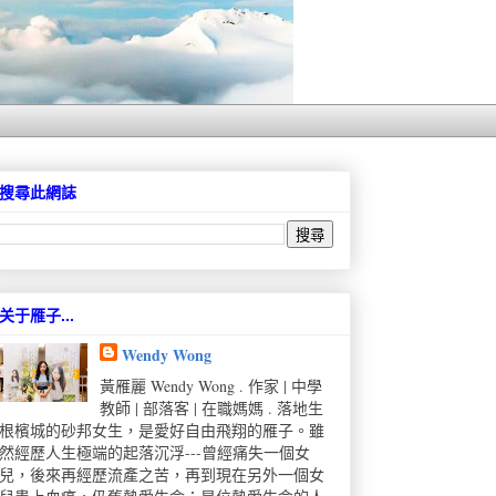
搜尋此網誌
关于雁子...
Wendy Wong
黃雁麗 Wendy Wong . 作家 | 中學
教師 | 部落客 | 在職媽媽 . 落地生
根檳城的砂邦女生，是愛好自由飛翔的雁子。雖
然經歷人生極端的起落沉浮---曾經痛失一個女
兒，後來再經歷流產之苦，再到現在另外一個女