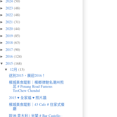
2024
(50)
►
2023
(48)
►
2022
(48)
►
2021
(31)
►
2020
(44)
►
2019
(85)
►
2018
(63)
►
2017
(90)
►
2016
(124)
►
2015
(168)
▼
12月
(13)
▼
送別2015，展迎2016！
檳城美食蹤影｜檳榔律馳名潮州煎
蕊 # Penang Road Famous
TeoChew Chendul
2015 ♥ 全家福 ♥ 照片牆
檳城美食蹤影｜43 Cafe # 住家式餐
廳
歐洲·意大利 | 米蘭 # Bar Castello ·