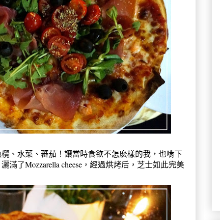
橄欖、水菜、蕃茄！讓當時食欲不怎麽樣的我，也啃下
ozzarella cheese，經過烘烤后，芝士如此完美