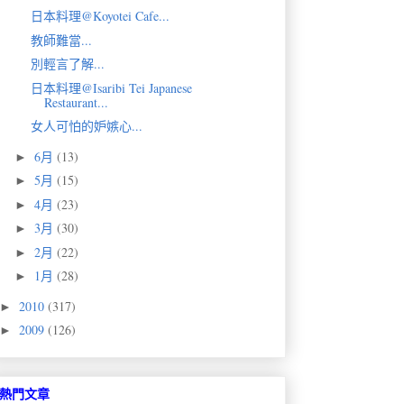
日本料理@Koyotei Cafe...
教師難當...
別輕言了解...
日本料理@Isaribi Tei Japanese
Restaurant...
女人可怕的妒嫉心...
6月
(13)
►
5月
(15)
►
4月
(23)
►
3月
(30)
►
2月
(22)
►
1月
(28)
►
2010
(317)
►
2009
(126)
►
熱門文章