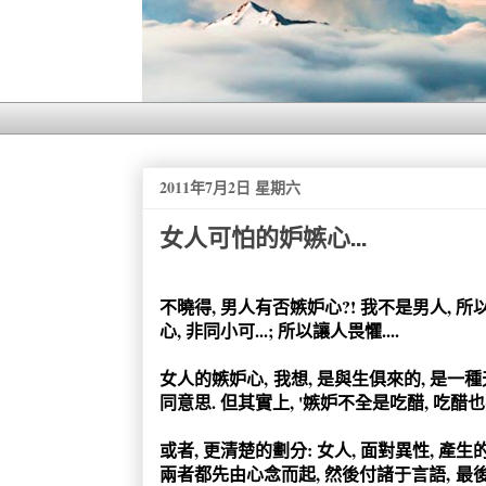
2011年7月2日 星期六
女人可怕的妒嫉心...
不曉得, 男人有否嫉妒心?! 我不是男人, 所
心, 非同小可...; 所以讓人畏懼....
女人的嫉妒心, 我想, 是與生俱來的, 是一種天
同意思. 但其實上, '嫉妒不全是吃醋, 吃醋也
或者, 更清楚的劃分: 女人, 面對異性, 產生的是
兩者都先由心念而起, 然後付諸于言語, 最