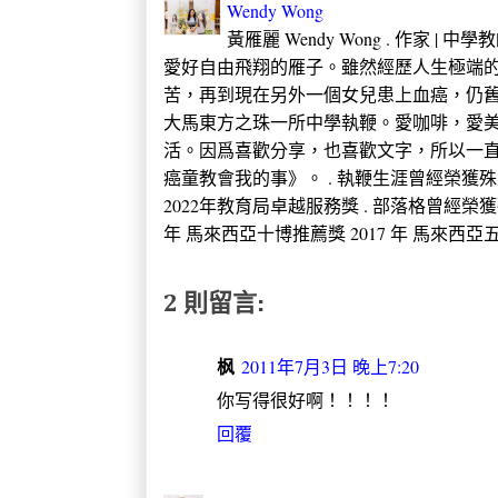
Wendy Wong
黃雁麗 Wendy Wong . 作家 |
愛好自由飛翔的雁子。雖然經歷人生極端的
苦，再到現在另外一個女兒患上血癌，仍
大馬東方之珠一所中學執鞭。愛咖啡，愛
活。因爲喜歡分享，也喜歡文字，所以一直
癌童教會我的事》。 . 執鞭生涯曾經榮獲殊榮 2005
2022年教育局卓越服務獎 . 部落格曾經榮獲
年 馬來西亞十博推薦獎 2017 年 馬來西亞五大推
2 則留言:
枫
2011年7月3日 晚上7:20
你写得很好啊！！！！
回覆