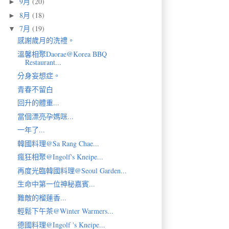
9月
(20)
►
8月
(18)
►
7月
(19)
▼
感謝歲月的洗禮。
溫馨相聚Daorae@Korea BBQ
Restaurant...
分身妄想症。
青春不留白
回升的體重...
當個漂亮孕媽咪...
一年了...
韓國料理@Sa Rang Chae...
瘋狂相聚@Ingolf's Kneipe...
再度光臨韓國料理@Seoul Garden...
生命中第一位神秘嘉賓...
難敵的榴蓮香...
輕鬆下午茶@Winter Warmers...
德國料理@Ingolf 's Kneipe...