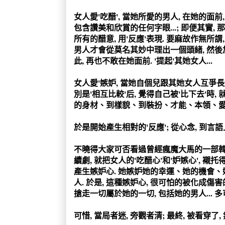
女人愛'吃醋', 當她所愛的男人, 在她的面前,
包含讚美和欣賞的任何字眼...; 即便其實, 那
所有的醋意, 用'反應'表現. 要麻故作無所謂
男人才會從莫名其妙中理出一個頭緒, 然後加以
此, 再也不敢在她面前. '提起'其她女人...
女人愛'嫉妒, 當她自個兒跟其她女人互爭長
別是'相互比較'后, 覺得自己被'比下去'時, 
的身材、到樣貌、到裝扮、才能、本領、愛情
於是開始產生相對的'反應'; 從心念, 到言
不曉得大家可否看過曾經瘋魔大馬的一部韓劇
續劇, 就把女人的'吃醋心'和'妒嫉心', 
產生嫉妒心. 她嫉妒她的幸運、她的機會、
人. 於是, 這種嫉妒心, 很可怕的被化成傷
搶走一切屬於她的一切, 包括她的男人... 多可
可惜, 當局者迷, 旁觀者清; 最終, 被看穿了,