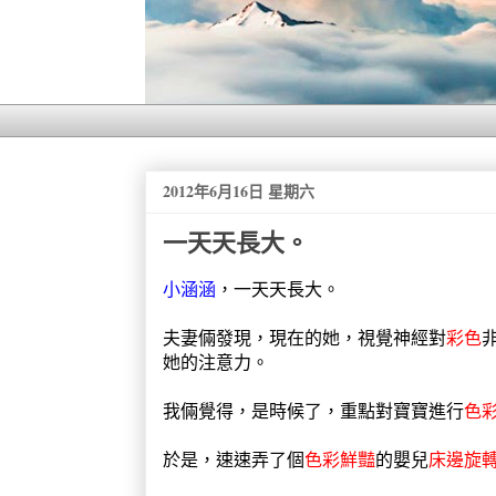
2012年6月16日 星期六
一天天長大。
小涵涵
，一天天長大。
夫妻倆發現，現在的她，視覺神經對
彩色
她的注意力。
我倆覺得，是時候了，重點對寶寶進行
色
於是，速速弄了個
色彩鮮豔
的嬰兒
床邊旋