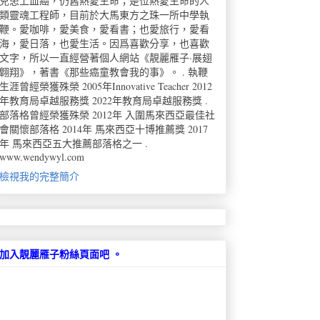
兒患上血癌，仍舊熱愛生命；是位熱愛生命的人
類靈魂工程師，目前於大馬東方之珠一所中學執
鞭。愛咖啡，愛美食，愛看書；也愛旅行，愛看
海，愛日落，也愛生活。因爲喜歡分享，也喜歡
文字，所以一直經營著個人網站《靚麗雁子·展翅
翺翔》，著書《那些癌童教會我的事》。 . 執鞭
生涯曾經榮獲殊榮 2005年Innovative Teacher 2012
年教育局卓越服務獎 2022年教育局卓越服務獎 .
部落格曾經榮獲殊榮 2012年 入圍馬來西亞最佳社
會關懷部落格 2014年 馬來西亞十博推薦獎 2017
年 馬來西亞五大推薦部落格之一 .
www.wendywyl.com
檢視我的完整簡介
加入靚麗雁子粉絲頁面吧 。