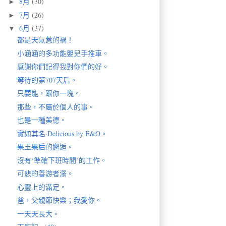
8月
(30)
►
7月
(26)
►
6月
(37)
▼
都是天氣惹的禍！
小涵涵的多功能嬰兒手推車。
感謝你們記得我對你們的好。
等待的第707天后。
只要能，跟你一塊。
那些，不屬於個人的事。
也是一種美德。
實如其名·Delicious by E&O。
果王果后的邂逅。
沒有‘準確下班時間’的工作。
可悲的善游者溺。
心靈上的滿足。
爸，父親節快樂；我愛你。
一天天長大。