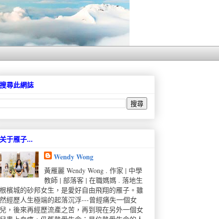
搜尋此網誌
关于雁子...
Wendy Wong
黃雁麗 Wendy Wong . 作家 | 中學
教師 | 部落客 | 在職媽媽 . 落地生
根檳城的砂邦女生，是愛好自由飛翔的雁子。雖
然經歷人生極端的起落沉浮---曾經痛失一個女
兒，後來再經歷流產之苦，再到現在另外一個女