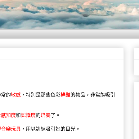
非常的
敏感
，特別是那些色彩
鮮豔
的物品，非常能吸引
彩感知度
和
認識度
的
培養
了。
轉音樂玩具
，用以訓練吸引她的目光。