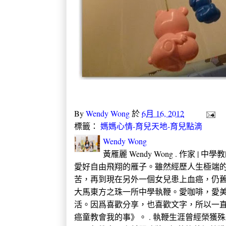
By
Wendy Wong
於
6月 16, 2012
標籤：
媽媽心情-育兒天地-育兒點滴
Wendy Wong
黃雁麗 Wendy Wong . 作家 |
愛好自由飛翔的雁子。雖然經歷人生極端的
苦，再到現在另外一個女兒患上血癌，仍
大馬東方之珠一所中學執鞭。愛咖啡，愛
活。因爲喜歡分享，也喜歡文字，所以一直
癌童教會我的事》。 . 執鞭生涯曾經榮獲殊榮 2005