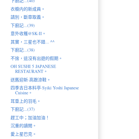
下廚記...(40)
衣櫥内的新成員。
請別，斷章取義。
下廚記...(39)
意外收穫@SK-II。
其實，三星也不錯... ^^
下廚記...(38)
不捨，這沒有出遊的假期。
OH SUSHI 5 JAPANESE
RESTAURANT。
送舊迎新·高跟涼鞋。
四季吉日本料亭·Syiki Yoshi Japanese
Cuisine。
耳垂上的羽毛。
下廚記...(37)
趕工中；加油加油！
沉重的讀閲。
愛上星巴克。