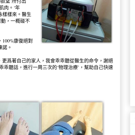
動欲望’所付出
肌肉。‘年
泳樣樣來。醫生
運動，一概碰不
100%康復絕對
陳諾。
，更爲著自己的家人，我會乖乖聽從醫生的命令，謝絕
乖乖聽話，進行一周三次的‘物理治療’，幫助自己快速