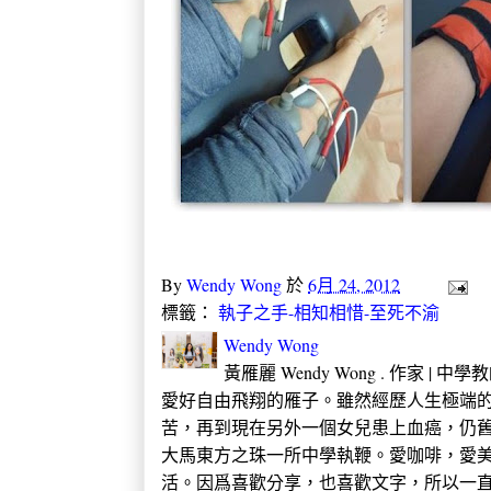
By
Wendy Wong
於
6月 24, 2012
標籤：
執子之手-相知相惜-至死不渝
Wendy Wong
黃雁麗 Wendy Wong . 作家 |
愛好自由飛翔的雁子。雖然經歷人生極端的
苦，再到現在另外一個女兒患上血癌，仍
大馬東方之珠一所中學執鞭。愛咖啡，愛
活。因爲喜歡分享，也喜歡文字，所以一直