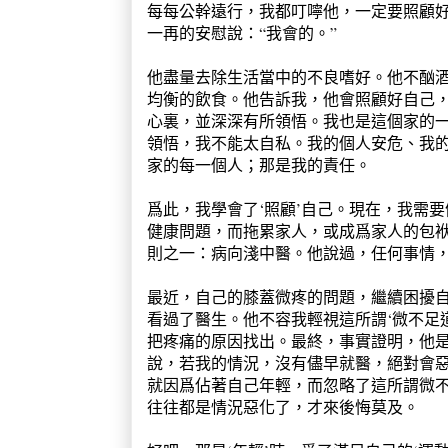
每每公幹遠行，我都叮嚀他，一定要照顧
一再的安慰說：“我會的。”
他盡量去除生活當中的不良嗜好。他不酗
均衡的飲食。他告訴我，他會照顧好自己
心裏，並深深有所領悟。我也是這個家的
領悟，我不能太自私。我的個人安危、我
家的每一個人；那是我的責任。
爲此，我學會了‘照顧’自己。現在，我需
健康問題，而拖累家人，或成爲家人的包
則之一：病向淺中醫。他說過，任何事情
最近，自己的膝蓋微疼的問題，繼續困擾
看過了醫生。他不容我輕視這所謂‘微不足
把疼痛的原因找出。最終，事實證明，他
說，若我的情況，沒有儘早就醫，絕對會
就因爲佔著自己年輕，而忽略了這所謂微
往往都是情況惡化了，才來後悔莫及。