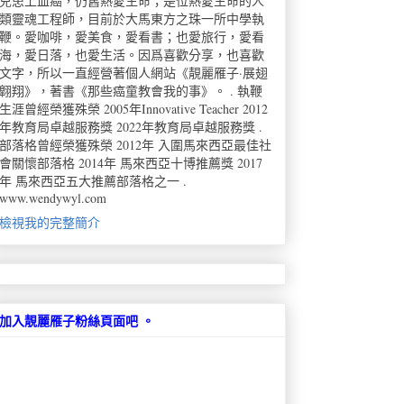
兒患上血癌，仍舊熱愛生命；是位熱愛生命的人
類靈魂工程師，目前於大馬東方之珠一所中學執
鞭。愛咖啡，愛美食，愛看書；也愛旅行，愛看
海，愛日落，也愛生活。因爲喜歡分享，也喜歡
文字，所以一直經營著個人網站《靚麗雁子·展翅
翺翔》，著書《那些癌童教會我的事》。 . 執鞭
生涯曾經榮獲殊榮 2005年Innovative Teacher 2012
年教育局卓越服務獎 2022年教育局卓越服務獎 .
部落格曾經榮獲殊榮 2012年 入圍馬來西亞最佳社
會關懷部落格 2014年 馬來西亞十博推薦獎 2017
年 馬來西亞五大推薦部落格之一 .
www.wendywyl.com
檢視我的完整簡介
加入靚麗雁子粉絲頁面吧 。