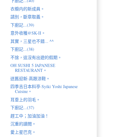
下廚記...(40)
衣櫥内的新成員。
請別，斷章取義。
下廚記...(39)
意外收穫@SK-II。
其實，三星也不錯... ^^
下廚記...(38)
不捨，這沒有出遊的假期。
OH SUSHI 5 JAPANESE
RESTAURANT。
送舊迎新·高跟涼鞋。
四季吉日本料亭·Syiki Yoshi Japanese
Cuisine。
耳垂上的羽毛。
下廚記...(37)
趕工中；加油加油！
沉重的讀閲。
愛上星巴克。