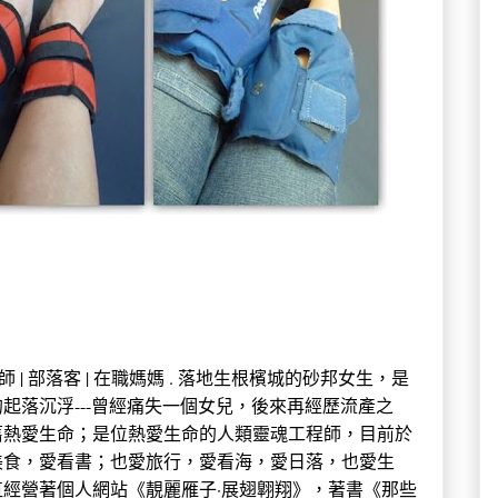
 中學教師 | 部落客 | 在職媽媽 . 落地生根檳城的砂邦女生，是
起落沉浮---曾經痛失一個女兒，後來再經歷流產之
舊熱愛生命；是位熱愛生命的人類靈魂工程師，目前於
美食，愛看書；也愛旅行，愛看海，愛日落，也愛生
經營著個人網站《靚麗雁子·展翅翺翔》，著書《那些