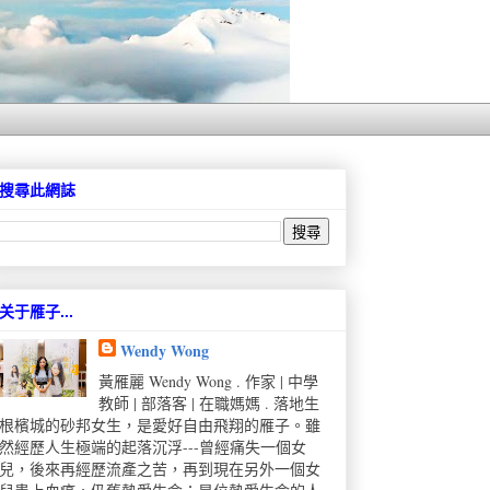
搜尋此網誌
关于雁子...
Wendy Wong
黃雁麗 Wendy Wong . 作家 | 中學
教師 | 部落客 | 在職媽媽 . 落地生
根檳城的砂邦女生，是愛好自由飛翔的雁子。雖
然經歷人生極端的起落沉浮---曾經痛失一個女
兒，後來再經歷流產之苦，再到現在另外一個女