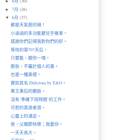
8月
(30)
►
7月
(26)
►
6月
(37)
▼
都是天氣惹的禍！
小涵涵的多功能嬰兒手推車。
感謝你們記得我對你們的好。
等待的第707天后。
只要能，跟你一塊。
那些，不屬於個人的事。
也是一種美德。
實如其名·Delicious by E&O。
果王果后的邂逅。
沒有‘準確下班時間’的工作。
可悲的善游者溺。
心靈上的滿足。
爸，父親節快樂；我愛你。
一天天長大。