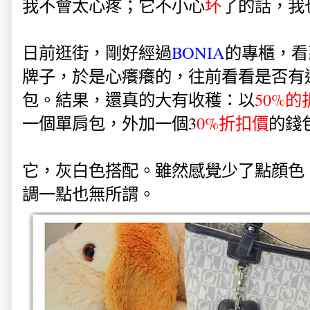
我不會太心疼；它不小心
坏
了的話，我
日前逛街，剛好經過
BONIA
的專櫃，看
牌子，於是心癢癢的，往前看看是否有
包。結果，還真的大有收穫：以
50%的
一個單肩包，外加一個3
0%折扣價
的錢
它，灰白色搭配。雖然感覺少了點顔色
調一點也無所謂。