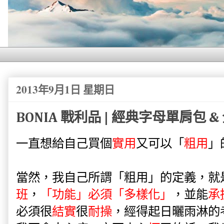
2013年9月1日 星期日
BONIA 戰利品 | 經典字母單肩包
一直想給自己買個
實用
又可以「
粗用
」
當然，我自己所謂「粗用」的定義，就
班
，
「功能」必須「多樣化」
，並能
承
必須很
結實
很
耐操
，經得起日曬雨淋的