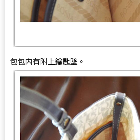
包包内有附上鑰匙墜。