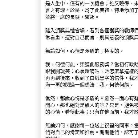
是人生中，僅有的一次機會；誰又曉得，
言之有理。於是，爲了此典禮，特地添加
並將一席的長髮，盤起。
踏入頒獎典禮會場，看到各個獲獎的教師
常看重，這對自己而言，別具意義的頒獎
無論如何，心情是矛盾的；極度的。
我，何德何能，榮獲此服務獎？當初行政
跟我開玩笑；心裏還嘀咕，她怎麽拿這樣
再再到後來，收到了白紙黑字的信件，我
海一再的閃過一個想法：我，何德何能。
當然，都說心情是矛盾的。雖然一面心有
開心，那也絕對是騙人的吧？只是，避免
的心情，看待此事；只有在他面前，我才
無論如何，感謝每一位送上祝福的同事。
們對自己的肯定和推薦。謝謝他們，認可