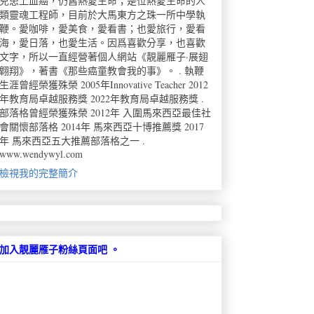
兒患上血癌，仍舊熱愛生命；是位熱愛生命的人
類靈魂工程師，目前於大馬東方之珠一所中學執
鞭。愛咖啡，愛美食，愛看書；也愛旅行，愛看
海，愛日落，也愛生活。因爲喜歡分享，也喜歡
文字，所以一直經營著個人網站《靚麗雁子·展翅
翺翔》，著書《那些癌童教會我的事》。 . 執鞭
生涯曾經榮獲殊榮 2005年Innovative Teacher 2012
年教育局卓越服務獎 2022年教育局卓越服務獎 .
部落格曾經榮獲殊榮 2012年 入圍馬來西亞最佳社
會關懷部落格 2014年 馬來西亞十博推薦獎 2017
年 馬來西亞五大推薦部落格之一 .
www.wendywyl.com
檢視我的完整簡介
加入靚麗雁子粉絲頁面吧 。