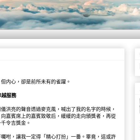
，但内心，卻是前所未有的雀躍。
局卓越服務
司儀洪亮的聲音透過麥克風，喊出了我的名字的時候，
；向嘉賓席上的嘉賓致敬后，緩緩的走向頒獎者，再從
一千令吉獎金。
万囑咐，讓我一定得「精心打扮」一番。畢竟，這或許