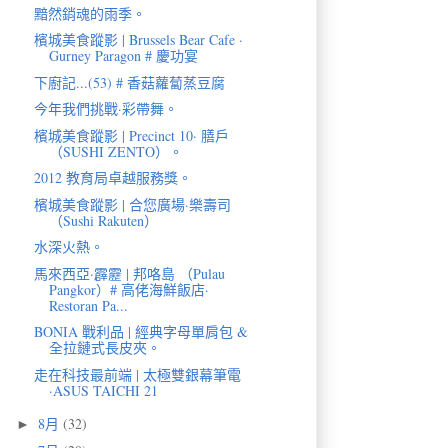
黯然銷魂的雨季。
檳城美食蹤影 | Brussels Bear Cafe ·
Gurney Paragon # 慶功宴
下廚記...(53) # 香菇蘿蔔蒸豆腐
今年我們挑戰·彩帶舞。
檳城美食蹤影 | Precinct 10· 膳戶
（SUSHI ZENTO）。
2012 教育局卓越服務獎。
檳城美食蹤影 | 合您廣場·樂壽司
（Sushi Rakuten）
水深火熱。
馬來西亞·霹靂 | 邦咯島 （Pulau
Pangkor）# 高佬海鮮飯店·
Restoran Pa...
BONIA 戰利品 | 經典字母單肩包 &
全拉鏈式長皮夾。
走在科技最前端 | 太極雙銀幕筆電
·ASUS TAICHI 21
8月
(32)
►