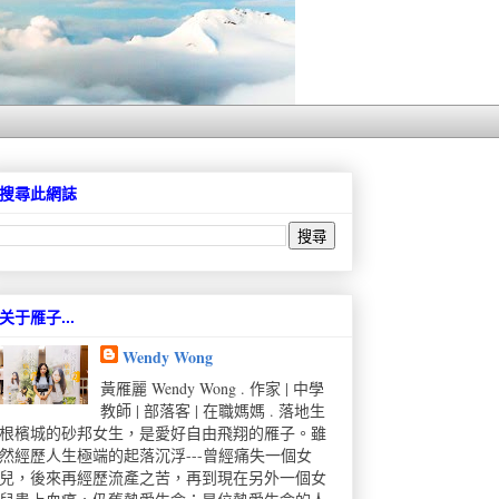
搜尋此網誌
关于雁子...
Wendy Wong
黃雁麗 Wendy Wong . 作家 | 中學
教師 | 部落客 | 在職媽媽 . 落地生
根檳城的砂邦女生，是愛好自由飛翔的雁子。雖
然經歷人生極端的起落沉浮---曾經痛失一個女
兒，後來再經歷流產之苦，再到現在另外一個女