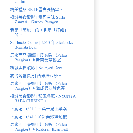
Unlim...
精美禮品|SK-II·雪白長柄傘。
檳城美食蹤影 | 壽司三昧 Sushi
Zanmai · Gurney Paragon
我是「萬能」的，也是「打雜」
的。
Starbucks Coffee | 2013 年 Starbucks
Bearista Bear
馬來西亞·霹靂 | 邦咯島 （Pulau
Pangkor）# 新南發茶餐室
檳城美食蹤影 | No Eyed Deer
我的消暑良方| 西米綠豆沙。
馬來西亞·霹靂 | 邦咯島 （Pulau
Pangkor）# 海成興沙爹魚產
檳城美食蹤影 | 龍鳳餐廳 · NYONYA
BABA CUISINE。
下廚記...(55) # 三菜一湯上菜咯！
下廚記...(54) # 金針菇炒燈籠椒
馬來西亞·霹靂 | 邦咯島 （Pulau
Pangkor）# Restoran Kean Fatt