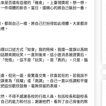
未來是否還有這樣的「機會」，上臺領獎呢。想一想，
了一件得體的新衣。當日，還精心的將自己裝扮一番，
們，都與自己一樣，將自己打扮得如此得體。大家都非
典禮。
助理以口述方式「知會」我的時候，我還一度誤以爲她
的話題來開玩笑。一直到後來，這小道消息被證實后，
才「恍悟」，這不是「玩笑」，是「真的」。只是，腦
疑慮，但另一面，是驚喜交集，欣喜若狂的。若我說不
被誤會為「炫耀」或「高調」，自己一直以低調和平復
敢把這份歡欣鼓舞，毫無保留的表達。
當然，不得不感謝吾校的行政人員，包括校長和副校長
了自己的能力和付出；謝謝他們，看到了自己背後的默