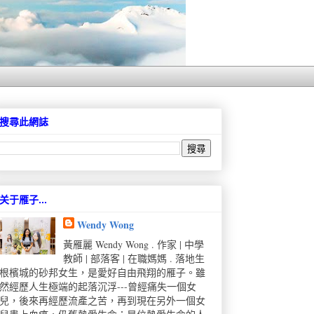
搜尋此網誌
关于雁子...
Wendy Wong
黃雁麗 Wendy Wong . 作家 | 中學
教師 | 部落客 | 在職媽媽 . 落地生
根檳城的砂邦女生，是愛好自由飛翔的雁子。雖
然經歷人生極端的起落沉浮---曾經痛失一個女
兒，後來再經歷流產之苦，再到現在另外一個女