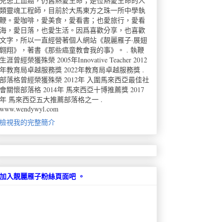
兒患上血癌，仍舊熱愛生命；是位熱愛生命的人
類靈魂工程師，目前於大馬東方之珠一所中學執
鞭。愛咖啡，愛美食，愛看書；也愛旅行，愛看
海，愛日落，也愛生活。因爲喜歡分享，也喜歡
文字，所以一直經營著個人網站《靚麗雁子·展翅
翺翔》，著書《那些癌童教會我的事》。 . 執鞭
生涯曾經榮獲殊榮 2005年Innovative Teacher 2012
年教育局卓越服務獎 2022年教育局卓越服務獎 .
部落格曾經榮獲殊榮 2012年 入圍馬來西亞最佳社
會關懷部落格 2014年 馬來西亞十博推薦獎 2017
年 馬來西亞五大推薦部落格之一 .
www.wendywyl.com
檢視我的完整簡介
加入靚麗雁子粉絲頁面吧 。